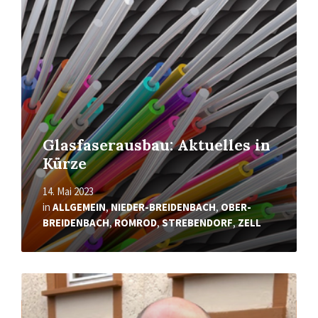
More
Glasfaserausbau: Aktuelles in
Kürze
14. Mai 2023
in
ALLGEMEIN
,
NIEDER-BREIDENBACH
,
OBER-
BREIDENBACH
,
ROMROD
,
STREBENDORF
,
ZELL
Read
More