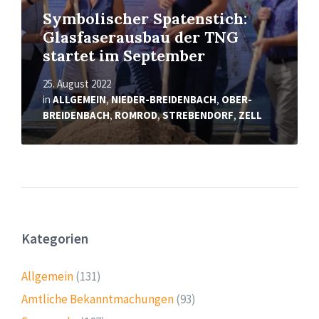
Symbolischer Spatenstich:
Glasfaserausbau der TNG
startet im September
25. August 2022
in
ALLGEMEIN
,
NIEDER-BREIDENBACH
,
OBER-
BREIDENBACH
,
ROMROD
,
STREBENDORF
,
ZELL
Kategorien
Allgemein
(131)
Amtliche Bekanntmachungen
(93)