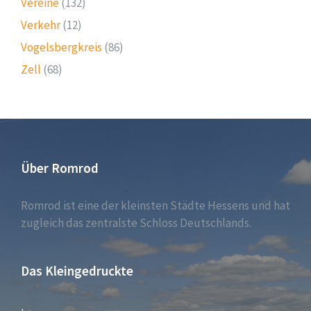
Vereine
(132)
Verkehr
(12)
Vogelsbergkreis
(86)
Zell
(68)
Über Romrod
Romrod ist eine der kleinsten Städte Hessens und hat
zugleich das zentralste Schloss Deutschlands.
Das Kleingedruckte