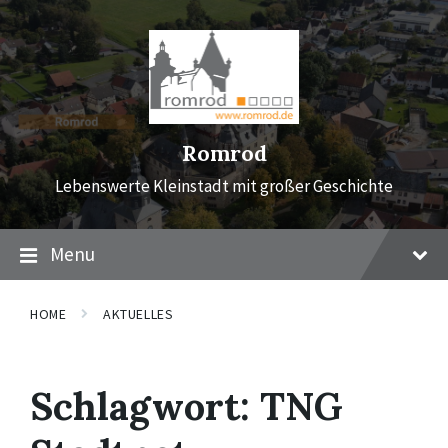
Skip
Skip
Skip
to
to
to
content
main
footer
navigation
Romrod
Lebenswerte Kleinstadt mit großer Geschichte
Menu
HOME
AKTUELLES
Schlagwort:
TNG