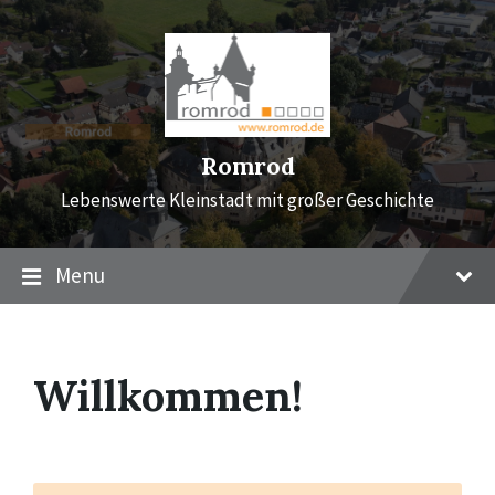
Skip
Skip
Skip
to
to
to
content
main
footer
navigation
Romrod
Lebenswerte Kleinstadt mit großer Geschichte
Menu
Willkommen!