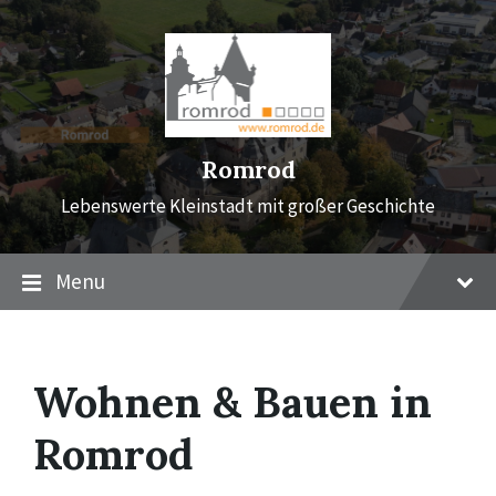
Skip
Skip
Skip
to
to
to
content
main
footer
navigation
Romrod
Lebenswerte Kleinstadt mit großer Geschichte
Menu
Wohnen & Bauen in
Romrod