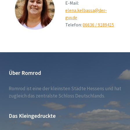
E-Mail:
elena.kelbassa@der-
gvv.de
Telefon:
06636 / 9189415
Über Romrod
Romrod ist eine der kleinsten Städte Hessens und hat
zugleich das zentralste Schloss Deutschlands.
Das Kleingedruckte