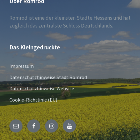
Über Romrod
Romrod ist eine der kleinsten Städte Hessens und hat
zugleich das zentralste Schloss Deutschlands.
Das Kleingedruckte
Impressum
Datenschutzhinweise Stadt Romrod
Datenschutzhinweise Website
Cookie-Richtlinie (EU)
E-
Facebook
Instagram
YouTube
Mail