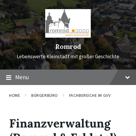
Skip
Skip
Skip
to
to
to
content
main
footer
navigation
Romrod
Lebenswerte Kleinstadt mit großer Geschichte
Menu
HOME
BÜRGERBÜRO
FACHBEREICHE IM GVV
Finanzverwaltung