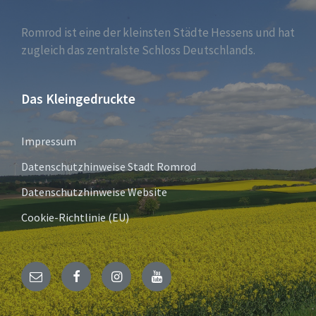
Romrod ist eine der kleinsten Städte Hessens und hat
zugleich das zentralste Schloss Deutschlands.
Das Kleingedruckte
Impressum
Datenschutzhinweise Stadt Romrod
Datenschutzhinweise Website
Cookie-Richtlinie (EU)
E-
Facebook
Instagram
YouTube
Mail