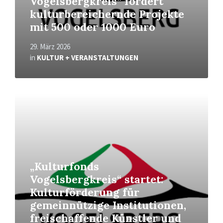
Vogelsbergkreis“ fördert
kulturbereichernde Projekte
mit 500 oder 1000 Euro
29. März 2026
in
KULTUR + VERANSTALTUNGEN
Read
More
„Kulturfonds
Vogelsbergkreis“ startet:
Kulturförderung für
gemeinnützige Institutionen,
freischaffende Künstler und