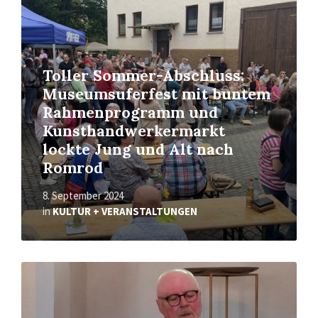
Toller Sommer-Abschluss:
Museumsuferfest mit buntem
Rahmenprogramm und
Kunsthandwerkermarkt
lockte Jung und Alt nach
Romrod
8. September 2024
in
KULTUR + VERANSTALTUNGEN
Read
More