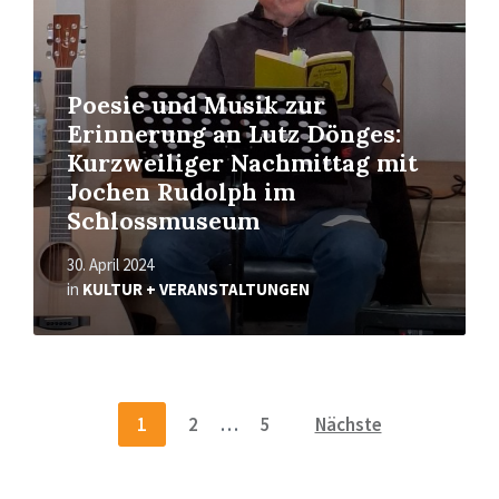
Poesie und Musik zur
Erinnerung an Lutz Dönges:
Kurzweiliger Nachmittag mit
Jochen Rudolph im
Schlossmuseum
30. April 2024
in
KULTUR + VERANSTALTUNGEN
Seitennummerierung
1
2
…
5
Nächste
der