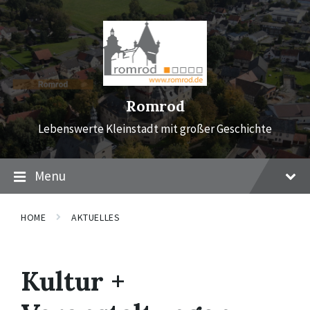
Skip
Skip
Skip
to
to
to
content
main
footer
navigation
Romrod
Lebenswerte Kleinstadt mit großer Geschichte
Menu
HOME
AKTUELLES
Kultur +