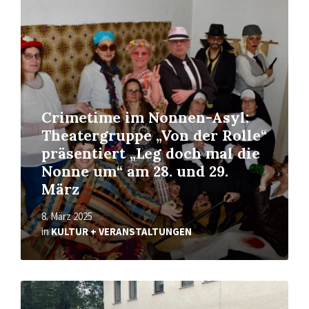
Read
More
Crimetime im Nonnen-Asyl:
Theatergruppe „Von der Rolle“
präsentiert „Leg doch mal die
Nonne um“ am 28. und 29.
März
8. März 2025
in
KULTUR + VERANSTALTUNGEN
Read
More