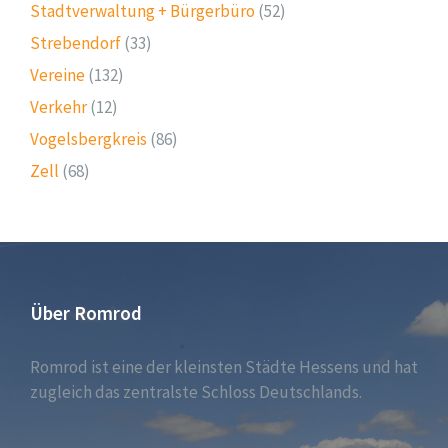
Stadtverwaltung + Bürgerbüro
(52)
Strebendorf
(33)
Vereine
(132)
Verkehr
(12)
Vogelsbergkreis
(86)
Zell
(68)
Über Romrod
Romrod ist eine der kleinsten Städte Hessens und hat
zugleich das zentralste Schloss Deutschlands.