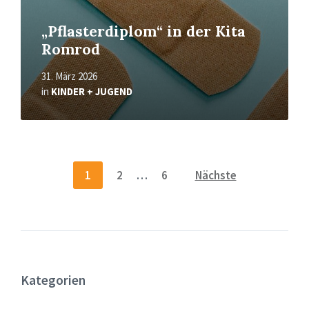
„Pflasterdiplom“ in der Kita
Romrod
31. März 2026
in
KINDER + JUGEND
Seitennummerierung
1
2
…
6
Nächste
der
Beiträge
Kategorien