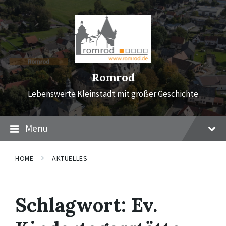
Skip
Skip
Skip
to
to
to
content
main
footer
navigation
Romrod
Lebenswerte Kleinstadt mit großer Geschichte
Menu
HOME
AKTUELLES
Schlagwort:
Ev.