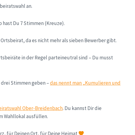
sbeiratswahl an.
b hast Du 7 Stimmen (Kreuze).
Ortsbeirat, da es nicht mehr als sieben Bewerber gibt.
rtsbeiräte in der Regel parteineutral sind – Du musst
ar drei Stimmen geben –
das nennt man „Kumulieren und
eiratswahl Ober-Breidenbach
. Du kannst Dir die
m Wahllokal ausfüllen.
rz, für Deinen Ort, für Deine Heimat