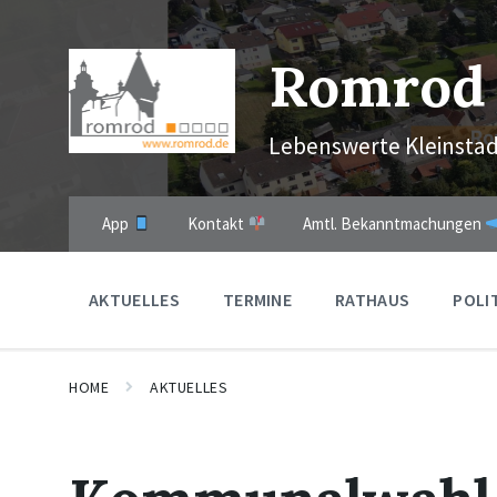
Skip
Skip
Skip
to
to
to
content
main
footer
Romrod
navigation
Lebenswerte Kleinstad
App
Kontakt
Amtl. Bekanntmachungen
AKTUELLES
TERMINE
RATHAUS
POLI
HOME
AKTUELLES