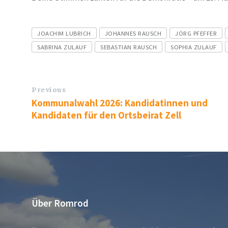
Tags
JOACHIM LUBRICH
JOHANNES RAUSCH
JÖRG PFEFFER
SABRINA ZULAUF
SEBASTIAN RAUSCH
SOPHIA ZULAUF
Previous
Kommunalwahl 2026: Kandidatinnen und
Kandidaten für den Ortsbeirat Zell
Über Romrod