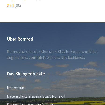
Zell
(68)
Über Romrod
Romrod ist eine der kleinsten Städte Hessens und hat
zugleich das zentralste Schloss Deutschlands.
Das Kleingedruckte
Impressum
Datenschutzhinweise Stadt Romrod
Datenschutzhinweise Website