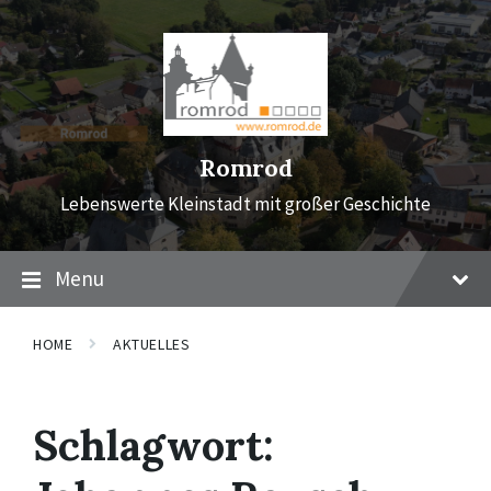
Skip
Skip
Skip
to
to
to
content
main
footer
navigation
Romrod
Lebenswerte Kleinstadt mit großer Geschichte
Menu
HOME
AKTUELLES
Schlagwort: