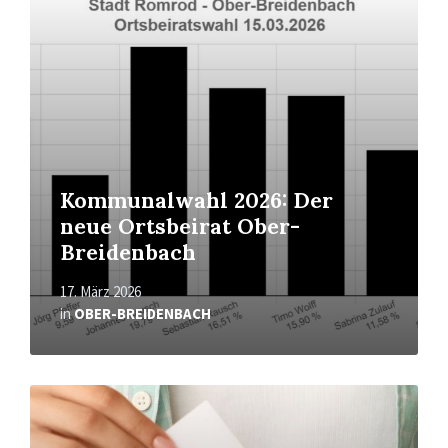
More
Kommunalwahl 2026: Der
neue Ortsbeirat Ober-
Breidenbach
17. März 2026
in
OBER-BREIDENBACH
Read
More