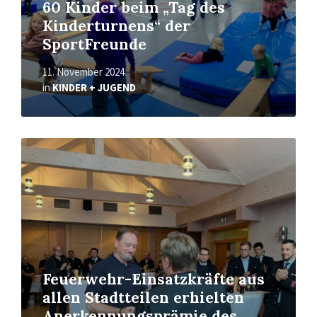
60 Kinder beim „Tag des
Kinderturnens“ der
SportFreunde
11. November 2024
in
KINDER + JUGEND
Read
More
Feuerwehr-Einsatzkräfte aus
allen Stadtteilen erhielten
Anerkennungsprämie des