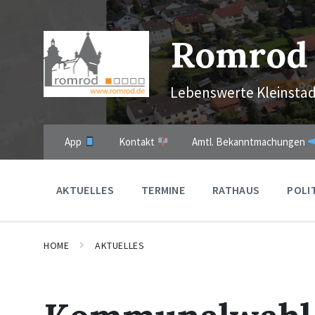
Skip
Skip
Skip
to
to
to
content
main
footer
Romrod
navigation
Lebenswerte Kleinstad
App
Kontakt
Amtl. Bekanntmachungen
AKTUELLES
TERMINE
RATHAUS
POLI
HOME
AKTUELLES