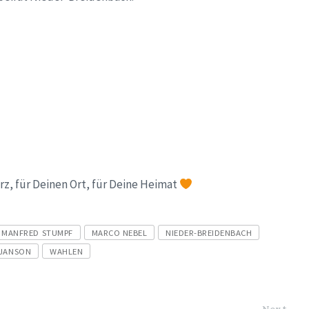
rz, für Deinen Ort, für Deine Heimat
MANFRED STUMPF
MARCO NEBEL
NIEDER-BREIDENBACH
 JANSON
WAHLEN