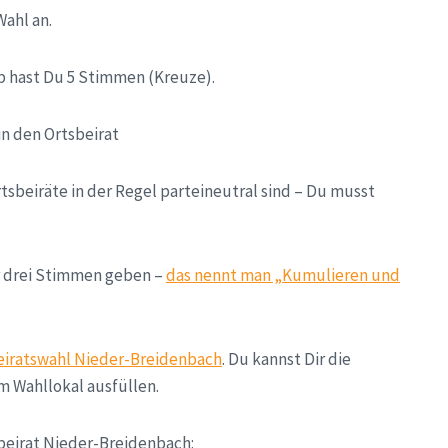
Wahl an.
b hast Du 5 Stimmen (Kreuze).
in den Ortsbeirat
rtsbeiräte in der Regel parteineutral sind – Du musst
ar drei Stimmen geben –
das nennt man „Kumulieren und
eiratswahl Nieder-Breidenbach
. Du kannst Dir die
m Wahllokal ausfüllen.
beirat Nieder-Breidenbach: