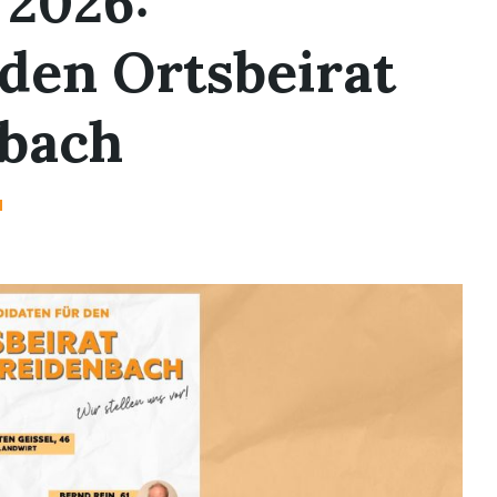
2026:
den Ortsbeirat
nbach
H