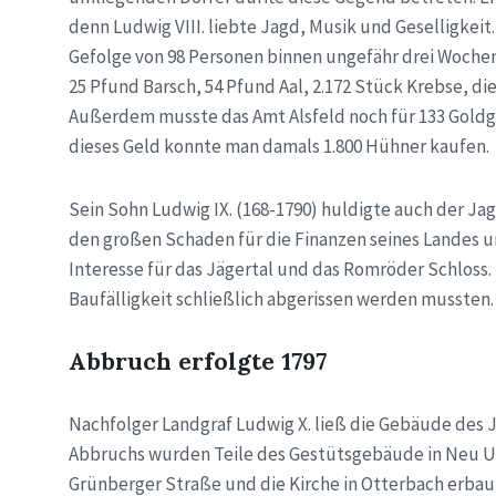
denn Ludwig VIII. liebte Jagd, Musik und Geselligkeit
Gefolge von 98 Personen binnen ungefähr drei Wochen
25 Pfund Barsch, 54 Pfund Aal, 2.172 Stück Krebse, d
Außerdem musste das Amt Alsfeld noch für 133 Goldgu
dieses Geld konnte man damals 1.800 Hühner kaufen.
Sein Sohn Ludwig IX. (168-1790) huldigte auch der Jag
den großen Schaden für die Finanzen seines Landes u
Interesse für das Jägertal und das Romröder Schloss.
Baufälligkeit schließlich abgerissen werden mussten.
Abbruch erfolgte 1797
Nachfolger Landgraf Ludwig X. ließ die Gebäude des J
Abbruchs wurden Teile des Gestütsgebäude in Neu Ulr
Grünberger Straße und die Kirche in Otterbach erbaut