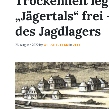
Trockenheit leg
„Jägertals“ frei
des Jagdlagers
26. August 2022
by
WEBSITE-TEAM
in
ZELL