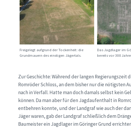
Freigelegt aufgrund der Tockenheit: die
Das Jagdlager im Gö
Grundmauern des einstigen Jägertals.
bereits vor 300 Jahr
Zur Geschichte: Während der langen Regierungszeit d
Romröder Schloss, an dem bisher nur die nötigsten
nach in Verfall. Hatte man doch damals selbst kein 
können. Da man aber für den Jagdaufenthalt in Romr
entbehren konnte, und der Landgraf wie auch der damal
Jäger waren, gab der Landgraf schließlich dem Dräng
Baumeister ein Jagdlager im Göringer Grund errichten