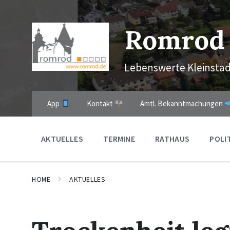
Skip
Skip
Skip
to
to
to
content
main
footer
Romrod
navigation
Lebenswerte Kleinstad
App
Kontakt
Amtl. Bekanntmachungen
AKTUELLES
TERMINE
RATHAUS
POLI
HOME
AKTUELLES