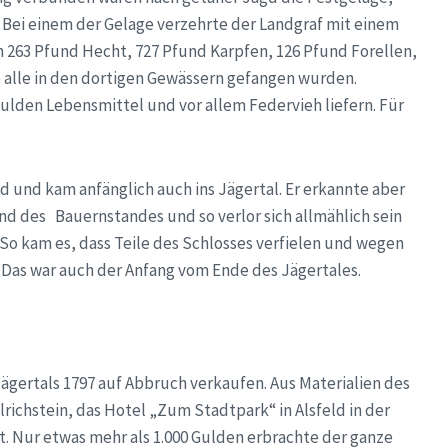
. Bei einem der Gelage verzehrte der Landgraf mit einem
 263 Pfund Hecht, 727 Pfund Karpfen, 126 Pfund Forellen,
ie alle in den dortigen Gewässern gefangen wurden.
lden Lebensmittel und vor allem Federvieh liefern. Für
d und kam anfänglich auch ins Jägertal. Er erkannte aber
nd des Bauernstandes und so verlor sich allmählich sein
 So kam es, dass Teile des Schlosses verfielen und wegen
 Das war auch der Anfang vom Ende des Jägertales.
ägertals 1797 auf Abbruch verkaufen. Aus Materialien des
ichstein, das Hotel „Zum Stadtpark“ in Alsfeld in der
. Nur etwas mehr als 1.000 Gulden erbrachte der ganze