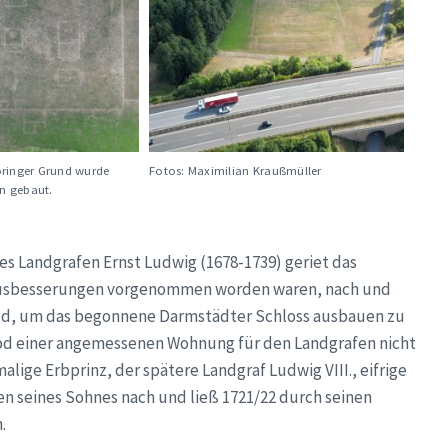
ringer Grund wurde
Fotos: Maximilian Kraußmüller
en gebaut.
es Landgrafen Ernst Ludwig (1678-1739) geriet das
 Ausbesserungen vorgenommen worden waren, nach und
Geld, um das begonnene Darmstädter Schloss ausbauen zu
od einer angemessenen Wohnung für den Landgrafen nicht
ige Erbprinz, der spätere Landgraf Ludwig VIII., eifrige
en seines Sohnes nach und ließ 1721/22 durch seinen
.