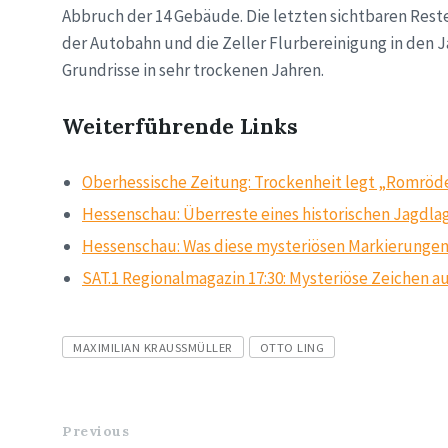
Abbruch der 14 Gebäude. Die letzten sichtbaren Rest
der Autobahn und die Zeller Flurbereinigung in den Ja
Grundrisse in sehr trockenen Jahren.
Weiterführende Links
Oberhessische Zeitung: Trockenheit legt „Romröder A
Hessenschau: Überreste eines historischen Jagdlag
Hessenschau: Was diese mysteriösen Markierungen 
SAT.1 Regionalmagazin 17:30: Mysteriöse Zeichen au
Tags
MAXIMILIAN KRAUSSMÜLLER
OTTO LING
Previous