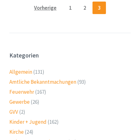
Seitennummerierung
Vorherige
1
2
3
der
Beiträge
Kategorien
Allgemein
(131)
Amtliche Bekanntmachungen
(93)
Feuerwehr
(167)
Gewerbe
(26)
GVV
(2)
Kinder + Jugend
(162)
Kirche
(24)