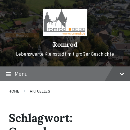
Skip
Skip
Skip
to
to
to
content
main
footer
navigation
Romrod
Lebenswerte Kleinstadt mit großer Geschichte
Menu
HOME
AKTUELLES
Schlagwort: