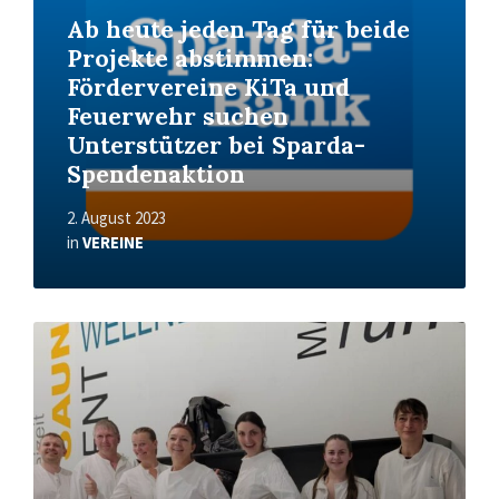
Ab heute jeden Tag für beide
Projekte abstimmen:
Fördervereine KiTa und
Feuerwehr suchen
Unterstützer bei Sparda-
Spendenaktion
2. August 2023
in
VEREINE
Read
More