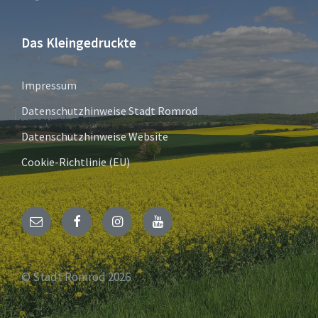
Das Kleingedruckte
Impressum
Datenschutzhinweise Stadt Romrod
Datenschutzhinweise Website
Cookie-Richtlinie (EU)
E-
Facebook
Instagram
YouTube
Mail
© Stadt Romrod 2026