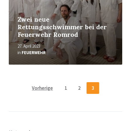
Zwei neue
Rettungsschwimmer bei der
Feuerwehr Romrod
27. April 2023
in
FEUERWEHR
Seitennummerierung
Vorherige
1
2
3
der
Beiträge