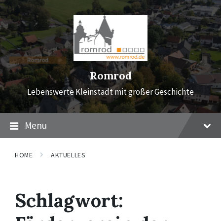
Skip
Skip
Skip
to
to
to
content
main
footer
navigation
Romrod
Lebenswerte Kleinstadt mit großer Geschichte
Menu
HOME
AKTUELLES
Schlagwort: