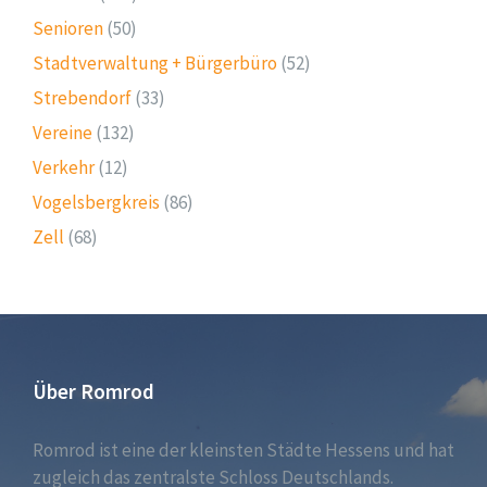
Senioren
(50)
Stadtverwaltung + Bürgerbüro
(52)
Strebendorf
(33)
Vereine
(132)
Verkehr
(12)
Vogelsbergkreis
(86)
Zell
(68)
Über Romrod
Romrod ist eine der kleinsten Städte Hessens und hat
zugleich das zentralste Schloss Deutschlands.