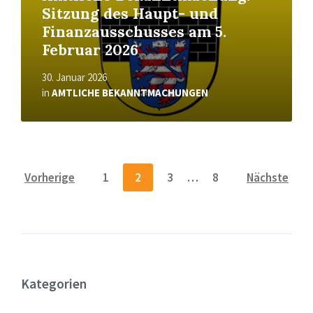
Sitzung des Haupt- und
Finanzausschusses am 5.
Februar 2026
30. Januar 2026
in
AMTLICHE BEKANNTMACHUNGEN
Seitennummerierung
Vorherige
1
2
3
…
8
Nächste
der
Beiträge
Kategorien