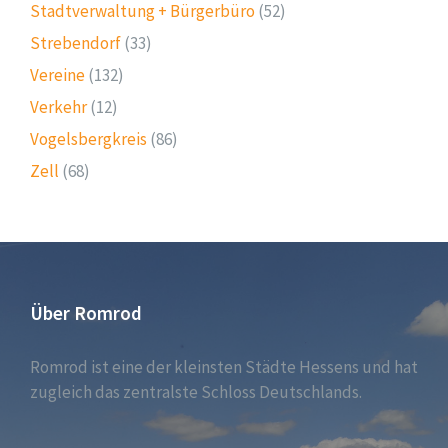
Stadtverwaltung + Bürgerbüro
(52)
Strebendorf
(33)
Vereine
(132)
Verkehr
(12)
Vogelsbergkreis
(86)
Zell
(68)
Über Romrod
Romrod ist eine der kleinsten Städte Hessens und hat
zugleich das zentralste Schloss Deutschlands.