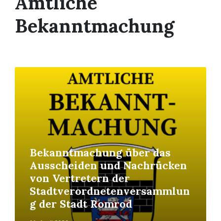
Amtliche
Bekanntmachung
Read
More
Bekanntmachung über das
Ausscheiden und Nachrücken
von Vertretern der
Stadtverordnetenversammlun
g der Stadt Romrod