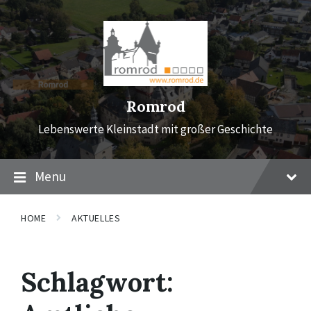
Skip
Skip
Skip
to
to
to
content
main
footer
navigation
Romrod
Lebenswerte Kleinstadt mit großer Geschichte
Menu
HOME
AKTUELLES
Schlagwort: