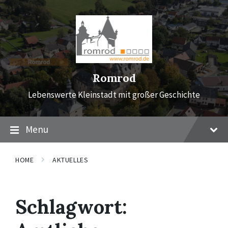
Skip
Skip
Skip
to
to
to
content
main
footer
navigation
Romrod
Lebenswerte Kleinstadt mit großer Geschichte
Menu
HOME
AKTUELLES
Schlagwort: