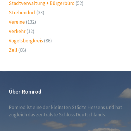
Stadtverwaltung + Bürgerbüro
(52)
Strebendorf
(33)
Vereine
(132)
Verkehr
(12)
Vogelsbergkreis
(86)
Zell
(68)
Über Romrod
Romrod ist eine der kleinsten Städte Hessens und hat
zugleich das zentralste Schloss Deutschlands.