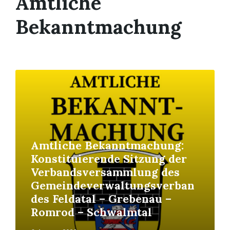
Amtliche
Bekanntmachung
Read
More
Amtliche Bekanntmachung:
Konstituierende Sitzung der
Verbandsversammlung des
Gemeindeverwaltungsverban
des Feldatal – Grebenau –
Romrod – Schwalmtal