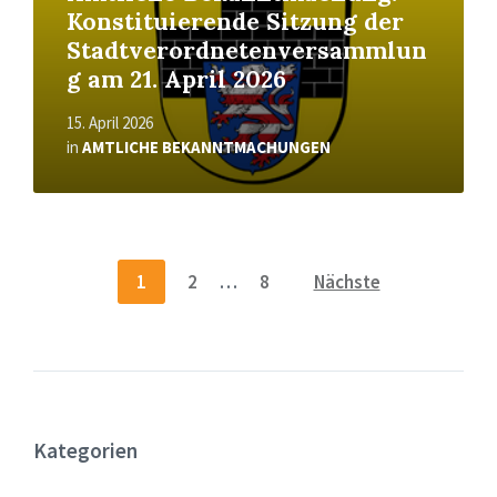
Konstituierende Sitzung der
Stadtverordnetenversammlun
g am 21. April 2026
15. April 2026
in
AMTLICHE BEKANNTMACHUNGEN
Seitennummerierung
1
2
…
8
Nächste
der
Beiträge
Kategorien