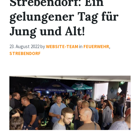
Strebendorf: Ein
gelungener Tag für
Jung und Alt!
23. August 2022
by
WEBSITE-TEAM
in
FEUERWEHR
,
STREBENDORF