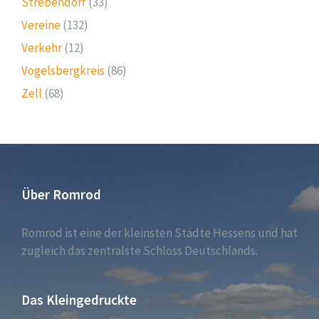
Strebendorf
(33)
Vereine
(132)
Verkehr
(12)
Vogelsbergkreis
(86)
Zell
(68)
Über Romrod
Romrod ist eine der kleinsten Städte Hessens und hat
zugleich das zentralste Schloss Deutschlands.
Das Kleingedruckte