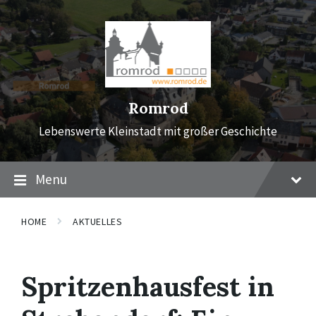
Skip
Skip
Skip
to
to
to
content
main
footer
navigation
Romrod
Lebenswerte Kleinstadt mit großer Geschichte
Menu
HOME
AKTUELLES
Spritzenhausfest in