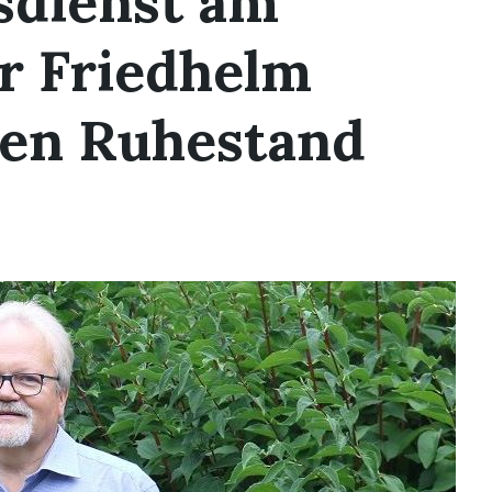
sdienst am
er Friedhelm
den Ruhestand