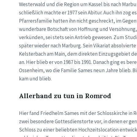
Westerwald und die Region um Kassel bis nach Marbur
schließlich machte er 1977 sein Abitur. Auch ihn zog e
Pfarrersfamilie hatten ihn nicht geschreckt, im Gege
wunderbare Botschaft von Hoffnung und Versöhnung, d
verkünden, sei stets sein Antrieb gewesen. Zum Stu
später wieder nach Marburg. Sein Vikariat absolvierte
Kelsterbach am Main, dem direkten Einzugsgebiet des 
an. Hier blieb er von 1987 bis 1991. Danach ging es be
Ossenheim, wo die Familie Sames neun Jahre blieb. Bi
kam und blieb.
Allerhand zu tun in Romrod
Hier fand Friedhelm Sames mit der Schlosskirche in
zwei besondere Gottesdienstorte vor, in denen er gern
Schloss zu einer beliebten Hochzeitslocation entwick