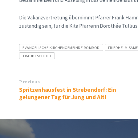
Beisammensein und Ausklang in das Gemeindehaus und
Die Vakanzvertretung übernimmt Pfarrer Frank Hamme
zuständig sein, für die Kita Pfarrerin Dorothée Tulliu
Tags
EVANGELISCHE KIRCHENGEMEINDE ROMROD
FRIEDHELM SAME
TRAUDI SCHLITT
Previous
Spritzenhausfest in Strebendorf: Ein
gelungener Tag für Jung und Alt!