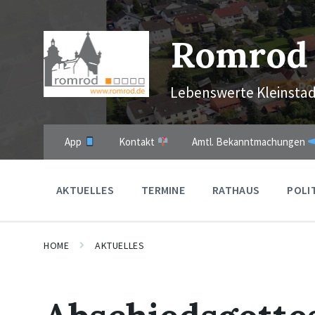
Skip
Skip
Skip
to
to
to
content
main
footer
Romrod
navigation
Lebenswerte Kleinstad
App
Kontakt
Amtl. Bekanntmachungen
AKTUELLES
TERMINE
RATHAUS
POLI
HOME
AKTUELLES