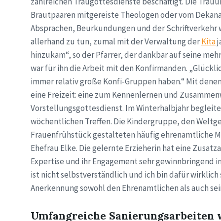
zahlreichen Traugottesdienste beschäftigt. Die Trau
Brautpaaren mitgereiste Theologen oder vom Dekanat 
Absprachen, Beurkundungen und der Schriftverkehr w
allerhand zu tun, zumal mit der Verwaltung der
Kita
j
hinzukam“, so der Pfarrer, der dankbar auf seine meh
war für ihn die Arbeit mit den Konfirmanden. „Glücklic
immer relativ große Konfi-Gruppen haben.“ Mit denen f
eine Freizeit: eine zum Kennenlernen und Zusammenw
Vorstellungsgottesdienst. Im Winterhalbjahr begleite
wöchentlichen Treffen. Die Kindergruppe, den Weltge
Frauenfrühstück gestalteten häufig ehrenamtliche Mi
Ehefrau Elke. Die gelernte Erzieherin hat eine Zusa
Expertise und ihr Engagement sehr gewinnbringend in
ist nicht selbstverständlich und ich bin dafür wirkli
Anerkennung sowohl den Ehrenamtlichen als auch sei
Umfangreiche Sanierungsarbeiten 