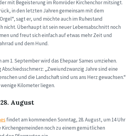
 der mit Begeisterung im Romröder Kirchenchor mitsingt.
urück, in den letzten Jahren gemeinsam mit dem
d Orgel“, sagt er, und möchte auch im Ruhestand
ch nicht. Überhaupt ist sein neuer Lebensabschnitt noch
ommen und freut sich einfach auf etwas mehr Zeit und
 Fahrrad und dem Hund.
n am 1. September wird das Ehepaar Sames umziehen.
ig Abschiedsschmerz: „Zweiundzwanzig Jahre sind eine
Menschen und die Landschaft sind uns ans Herz gewachsen.“
wenige Kilometer liegen.
28. August
mes
findet am kommenden Sonntag, 28. August, um 14 Uhr
die Kirchengemeinden noch zu einem gemütlichen