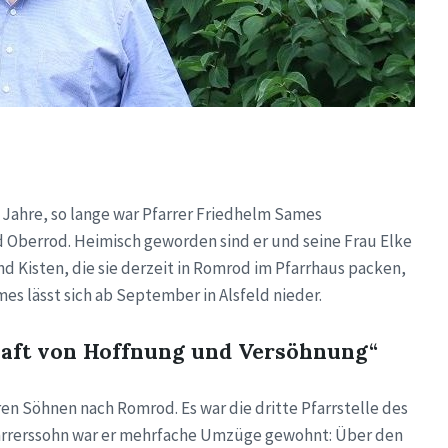
22 Jahre, so lange war Pfarrer Friedhelm Sames
Oberrod. Heimisch geworden sind er und seine Frau Elke
und Kisten, die sie derzeit in Romrod im Pfarrhaus packen,
es lässt sich ab September in Alsfeld nieder.
haft von Hoffnung und Versöhnung“
n Söhnen nach Romrod. Es war die dritte Pfarrstelle des
farrerssohn war er mehrfache Umzüge gewohnt: Über den