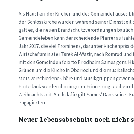
Als Hausherr der Kirchen und des Gemeindehauses bli
der Schlosskirche wurden während seiner Dienstzeit
galt es, die neuen Brandschutzverordnungen baulich
Gemeindeleben kann der scheidende Pfarrer aufzähle
Jahr 2017, die viel Prominenz, darunter Kirchenpräsid
Wirtschaftsminister Tarek Al-Wazir, nach Romrod und 
mit den Gemeinden feierte Friedhelm Sames gern. Hi
Grünen um die Kirche in Oberrod und die musikalische
stets verschiedene Chöre und Musikgruppen gewonne
Erntedank werden ihm in guter Erinnerung bleiben e
Weihnachtszeit. Auch dafür gilt Sames‘ Dank seiner F
engagierten.
Neuer Lebensabschnitt noch nicht s