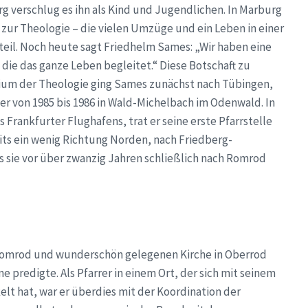
g verschlug es ihn als Kind und Jugendlichen. In Marburg
s zur Theologie – die vielen Umzüge und ein Leben in einer
nteil. Noch heute sagt Friedhelm Sames: „Wir haben eine
ie das ganze Leben begleitet.“ Diese Botschaft zu
dium der Theologie ging Sames zunächst nach Tübingen,
 er von 1985 bis 1986 in Wald-Michelbach im Odenwald. In
Frankfurter Flughafens, trat er seine erste Pfarrstelle
reits ein wenig Richtung Norden, nach Friedberg-
s sie vor über zwanzig Jahren schließlich nach Romrod
 Romrod und wunderschön gelegenen Kirche in Oberrod
e predigte. Als Pfarrer in einem Ort, der sich mit seinem
elt hat, war er überdies mit der Koordination der