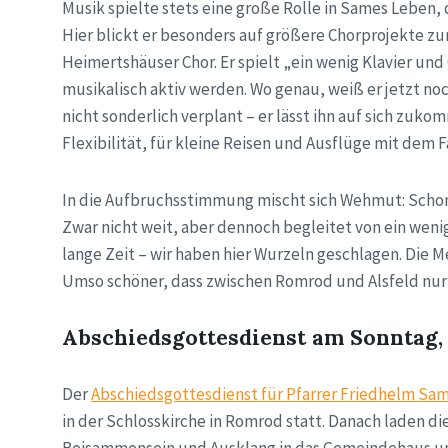
Musik spielte stets eine große Rolle in Sames Leben,
Hier blickt er besonders auf größere Chorprojekte z
Heimertshäuser Chor. Er spielt „ein wenig Klavier un
musikalisch aktiv werden. Wo genau, weiß er jetzt no
nicht sonderlich verplant – er lässt ihn auf sich zuk
Flexibilität, für kleine Reisen und Ausflüge mit dem
In die Aufbruchsstimmung mischt sich Wehmut: Scho
Zwar nicht weit, aber dennoch begleitet von ein wen
lange Zeit – wir haben hier Wurzeln geschlagen. Die 
Umso schöner, dass zwischen Romrod und Alsfeld nur 
Abschiedsgottesdienst am Sonntag, 
Der
Abschiedsgottesdienst für Pfarrer Friedhelm Sa
in der Schlosskirche in Romrod statt. Danach laden 