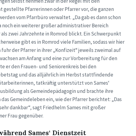
ungen selbst nehmen zwar in der Regel mit den
gestellte Pfarrerinnen oder Pfarrer vor, die ganzen
erden vom Pfarrbüro verwaltet. „Da gab es dann schon
a noch ein weiterer großer administrativer Bereich
r als zwei Jahrzehnte in Romrod blickt. Ein Schwerpunkt
herweise gibt es in Romrod viele Familien, sodass wir hier
uhr der Pfarrer in ihrer „Konfizeit“ jeweils zweimal auf
achsen am Anfang und eine zur Vorbereitung für den
te er den Frauen- und Seniorenkreis bei den
betstag und das alljährlich im Herbst stattfindende
tarbeiterinnen, tatkräftig unterstützt von Sames‘
tzausbildung als Gemeindepädagogin und brachte ihre
 das Gemeindeleben ein, wie der Pfarrer berichtet: „Das
ch sehr dankbar“, sagt Friedhelm Sames mit großer
ner Frau gegenüber.
während Sames‘ Dienstzeit