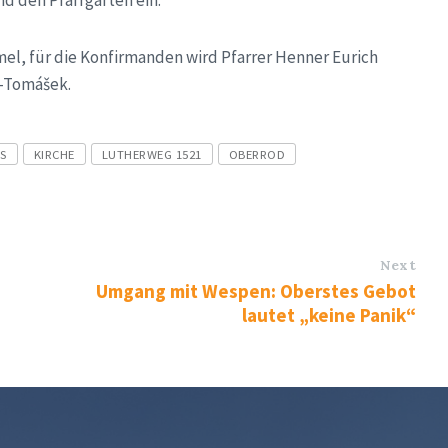
 den Pfarrgarten ein.
l, für die Konfirmanden wird Pfarrer Henner Eurich
s-Tomášek.
S
KIRCHE
LUTHERWEG 1521
OBERROD
Next
Umgang mit Wespen: Oberstes Gebot
lautet „keine Panik“