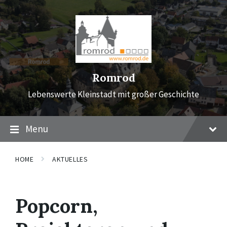
Skip
Skip
Skip
to
to
to
content
main
footer
navigation
Romrod
Lebenswerte Kleinstadt mit großer Geschichte
Menu
HOME
AKTUELLES
Popcorn,