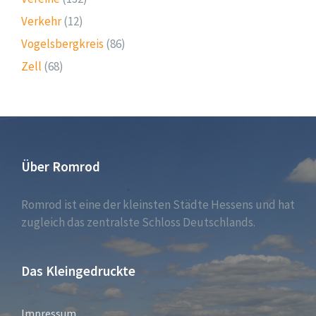
Verkehr
(12)
Vogelsbergkreis
(86)
Zell
(68)
Über Romrod
Romrod ist eine der kleinsten Städte Hessens und hat
zugleich das zentralste Schloss Deutschlands.
Das Kleingedruckte
Impressum