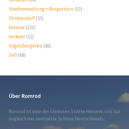
Stadtverwaltung + Bürgerbüro
(52)
Strebendorf
(33)
Vereine
(132)
Verkehr
(12)
Vogelsbergkreis
(86)
Zell
(68)
Über Romrod
Romrod ist eine der kleinsten Städte Hessens und hat
zugleich das zentralste Schloss Deutschlands.