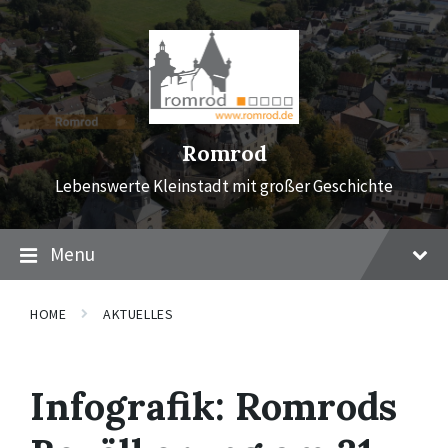
Skip
Skip
Skip
to
to
to
content
main
footer
navigation
Romrod
Lebenswerte Kleinstadt mit großer Geschichte
Menu
HOME
AKTUELLES
Infografik: Romrods