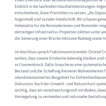
Einblick in die laufenden Haushaltsberatungen. Anges
entscheidend, klare Prioritäten zu setzen. „Als Oppos
Augenmaß und sozialer Handschrift. Wir schauen gena
Hebesätze für die Romröderinnen und Romröder mögl
derzeitigen Infrastruktur-Projekten zählten unter 
die Sanierung einer Brücke inklusive Radweg sowie I
Im Anschluss sprach Fraktionsvorsitzender Christof
wollen, dass unsere Ortskerne lebendig bleiben und 
so Croonenbrock. Dafür brauche es eine systematisch
Bestand und die Schaffung kleinerer Wohneinheiten f
überdimensioniertes Baugebiet für Einfamilienhäuser 
Diskussion. Auch der Umwelt- und Naturschutz spiele e
wichtig, dass wir verantwortungsvoll mit Boden, Ge
Versiegelung zu vermeiden und naturnahe Gestaltung