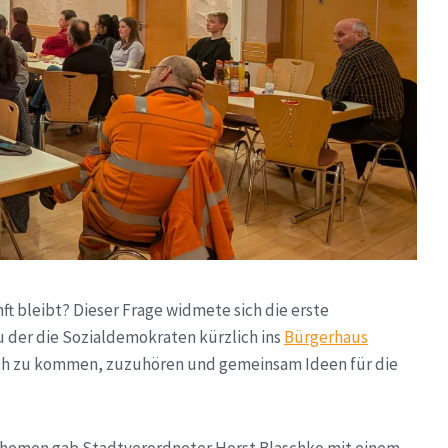
t bleibt? Dieser Frage widmete sich die erste
u der die Sozialdemokraten kürzlich ins
Bürgerhaus
räch zu kommen, zuzuhören und gemeinsam Ideen für die
Themen gab Stadtverordneter Horst Blaschko mit einem