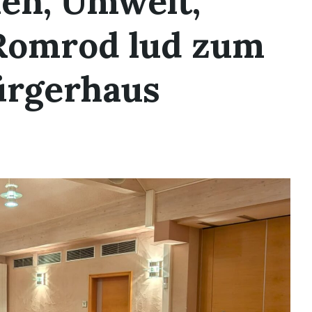
en, Umwelt,
 Romrod lud zum
ürgerhaus