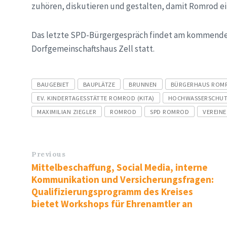
zuhören, diskutieren und gestalten, damit Romrod ei
Das letzte SPD-Bürgergespräch findet am kommenden
Dorfgemeinschaftshaus Zell statt.
Tags
BAUGEBIET
BAUPLÄTZE
BRUNNEN
BÜRGERHAUS ROM
EV. KINDERTAGESSTÄTTE ROMROD (KITA)
HOCHWASSERSCHU
MAXIMILIAN ZIEGLER
ROMROD
SPD ROMROD
VEREINE
Previous
Mittelbeschaffung, Social Media, interne
Kommunikation und Versicherungsfragen:
Qualifizierungsprogramm des Kreises
bietet Workshops für Ehrenamtler an