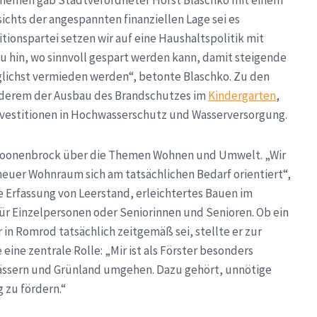
ichts der angespannten finanziellen Lage sei es
itionspartei setzen wir auf eine Haushaltspolitik mit
u hin, wo sinnvoll gespart werden kann, damit steigende
ichst vermieden werden“, betonte Blaschko. Zu den
anderem der Ausbau des Brandschutzes im
Kindergarten
,
nvestitionen in Hochwasserschutz und Wasserversorgung.
 Croonenbrock über die Themen Wohnen und Umwelt. „Wir
neuer Wohnraum sich am tatsächlichen Bedarf orientiert“,
e Erfassung von Leerstand, erleichtertes Bauen im
ür Einzelpersonen oder Seniorinnen und Senioren. Ob ein
in Romrod tatsächlich zeitgemäß sei, stellte er zur
ine zentrale Rolle: „Mir ist als Förster besonders
wässern und Grünland umgehen. Dazu gehört, unnötige
 zu fördern.“