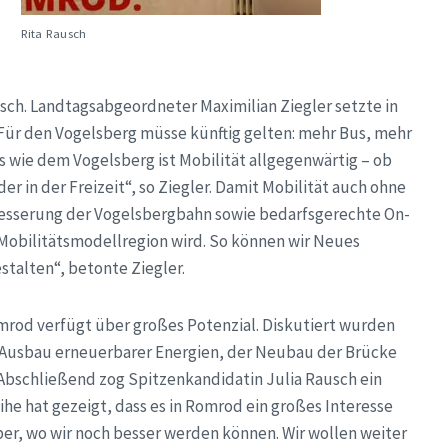
Rita Rausch
h. Landtagsabgeordneter Maximilian Ziegler setzte in
 Für den Vogelsberg müsse künftig gelten: mehr Bus, mehr
 wie dem Vogelsberg ist Mobilität allgegenwärtig – ob
r in der Freizeit“, so Ziegler. Damit Mobilität auch ohne
rbesserung der Vogelsbergbahn sowie bedarfsgerechte On-
Mobilitätsmodellregion wird. So können wir Neues
talten“, betonte Ziegler.
mrod verfügt über großes Potenzial. Diskutiert wurden
 Ausbau erneuerbarer Energien, der Neubau der Brücke
Abschließend zog Spitzenkandidatin Julia Rausch ein
ihe hat gezeigt, dass es in Romrod ein großes Interesse
ber, wo wir noch besser werden können. Wir wollen weiter