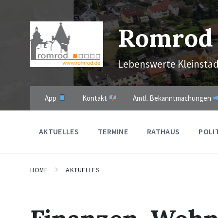
Skip
Skip
Skip
to
to
to
content
main
footer
Romrod
navigation
Lebenswerte Kleinstad
App
Kontakt
Amtl. Bekanntmachungen
AKTUELLES
TERMINE
RATHAUS
POLI
HOME
AKTUELLES