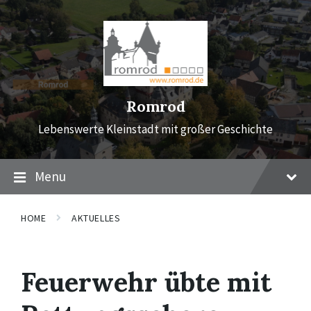
Skip
Skip
Skip
to
to
to
content
main
footer
navigation
Romrod
Lebenswerte Kleinstadt mit großer Geschichte
Menu
HOME
AKTUELLES
Feuerwehr übte mit