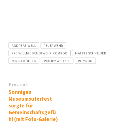
Tags
ANDREAS WELL
FEUERWEHR
FREIWILLIGE FEUERWEHR ROMROD
MATHIS SCHNEIDER
MIRCO KÖHLER
PHILIPP WEITZEL
ROMROD
Previous
Sonniges
Museumsuferfest
sorgte für
Gemeinschaftsgefü
hl (mit Foto-Galerie)