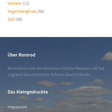
Verkehr
(12)
Vogelsbergkreis
(86)
Zell
(68)
Über Romrod
Romrod ist eine der kleinsten Städte Hessens und hat
zugleich das zentralste Schloss Deutschlands.
Das Kleingedruckte
Impressum