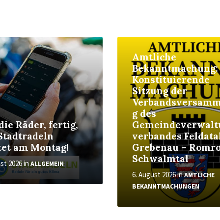
More
Amtliche
Bekanntmachung:
Konstituierende
Sitzung der
Verbandsversam
g des
die Räder, fertig,
Gemeindeverwalt
 Stadtradeln
verbandes Feldata
tet am Montag!
Grebenau – Romro
Schwalmtal
ust 2026
in
ALLGEMEIN
6. August 2026
in
AMTLICHE
BEKANNTMACHUNGEN