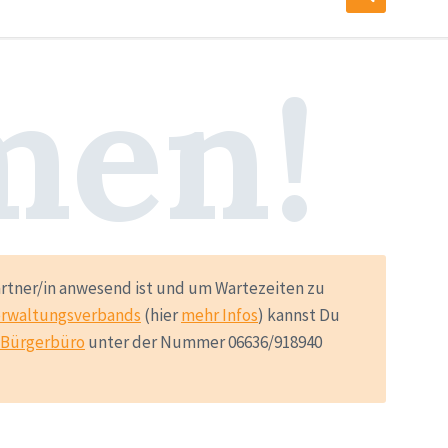
men!
artner/in anwesend ist und um Wartezeiten zu
erwaltungsverbands
(hier
mehr Infos
) kannst Du
Bürgerbüro
unter der Nummer 06636/918940