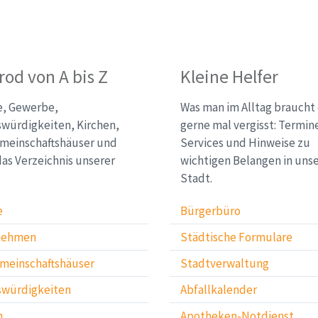
od von A bis Z
Kleine Helfer
e, Gewerbe,
Was man im Alltag braucht
würdigkeiten, Kirchen,
gerne mal vergisst: Termin
meinschaftshäuser und
Services und Hinweise zu
das Verzeichnis unserer
wichtigen Belangen in uns
Stadt.
e
Bürgerbüro
nehmen
Städtische Formulare
meinschaftshäuser
Stadtverwaltung
würdigkeiten
Abfallkalender
n
Apotheken-Notdienst