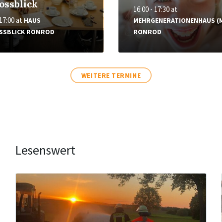
ossblick
16:00 - 17:30
at
 17:00
at
HAUS
MEHRGENERATIONENHAUS (
SSBLICK ROMROD
ROMROD
WEITERE TERMINE
Lesenswert