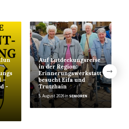
More
Mor
mlun
Auf Entdeckungsreise
in der Region:
ungs
Erinnerungswerkstatt
l –
besucht Eifa und
d -
Trutzhain
5. August 2026
in
SENIOREN