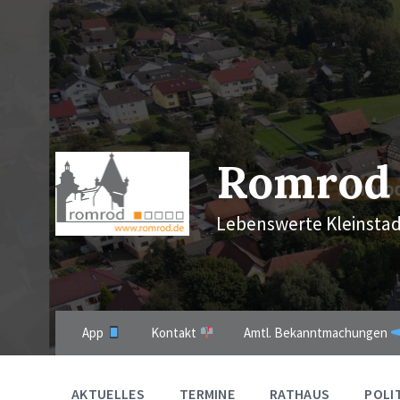
Skip
Skip
Skip
to
to
to
content
main
footer
navigation
Romrod
Lebenswerte Kleinstad
App
Kontakt
Amtl. Bekanntmachungen
AKTUELLES
TERMINE
RATHAUS
POLI