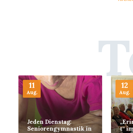
T
More
More
11
12
Aug.
Aug.
Jeden Dienstag:
„Er
Seniorengymnastik in
t“ i