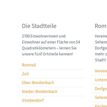
Sitemap
Die Stadtteile
Romr
(Startseite)
2700 Einwohnerinnen und
Verein
Einwohner auf einer Fläche von 54
Sehens
Quadratkilometern – lernen Sie
Dorfge
unsere fünf Ortsteile kennen!
mehr: 
Stadt!
Romrod
Verein
Zell
Unter
Ober-Breidenbach
Dorfge
Nieder-Breidenbach
Sehens
Strebendorf
Kirche