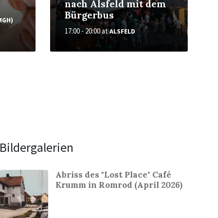
nach Alsfeld mit dem
Bürgerbus
MGH)
17:00 - 20:00
at
ALSFELD
Bildergalerien
Abriss des "Lost Place" Café
Krumm in Romrod (April 2026)