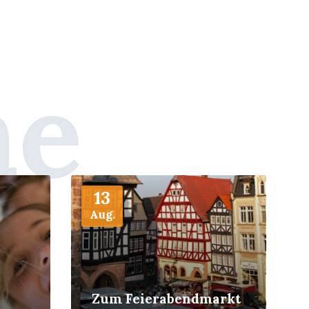
ne
More
13
Aug.
Zum Feierabendmarkt