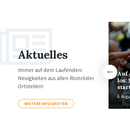
More
More
Aktuelles
"Lost & Found": Aline
Akbari verzauberte
Immer auf dem Laufenden:
mit irischen
Auf 
Neuigkeiten aus allen Romröder
Strandgutgeschichten
los:
Ortsteilen!
star
30. Juli 2026
in
KULTUR +
6. Aug
VERANSTALTUNGEN
WEITERE NEUIGKEITEN