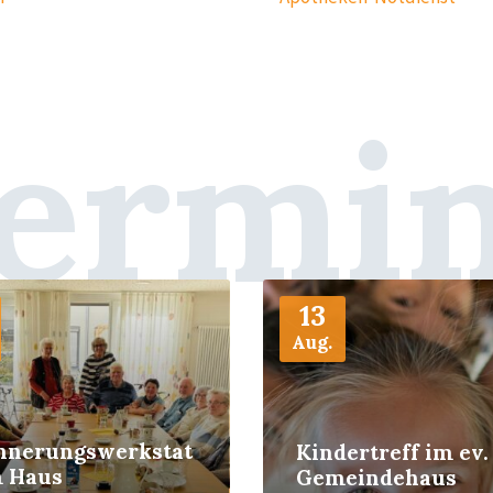
ermi
More
13
Aug.
innerungswerkstat
Kindertreff im ev.
m Haus
Gemeindehaus