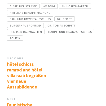
Tags
ALSFELDER STRASSE
AM BERG
AM HOPFENGARTEN
AMTLICHE BEKANNTMACHUNG
BAU- UND UMWELTAUSSCHUSS
BAUGEBIET
BÜRGERHAUS ROMROD
DR. TOBIAS SCHMITT
ECKHARD BAUMGARTEN
HAUPT- UND FINANZAUSSCHUSS
POLITIK
Previous
hôtel schloss
romrod und hôtel
villa raab begrüßen
vier neue
Auszubildende
Next
Faunistische