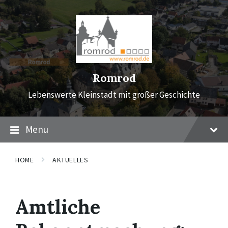
Skip
Skip
Skip
to
to
to
content
main
footer
navigation
Romrod
Lebenswerte Kleinstadt mit großer Geschichte
Menu
HOME
AKTUELLES
Amtliche