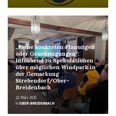
Read
More
„Keine konkreten Planungen
oder Genehmigungen“:
Infoabend zu Spekulationen
über möglichen Windpark in
der Gemarkung
Strebendorf/Ober-
Breidenbach
22. März 2025
in
OBER-BREIDENBACH