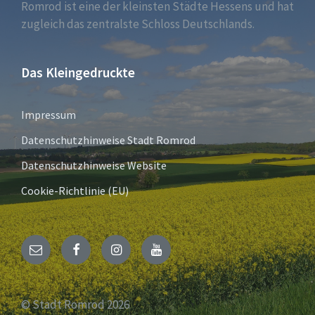
Romrod ist eine der kleinsten Städte Hessens und hat
zugleich das zentralste Schloss Deutschlands.
Das Kleingedruckte
Impressum
Datenschutzhinweise Stadt Romrod
Datenschutzhinweise Website
Cookie-Richtlinie (EU)
E-
Facebook
Instagram
YouTube
Mail
© Stadt Romrod 2026