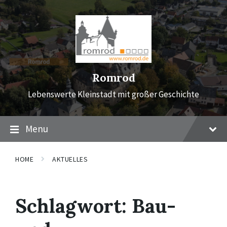
Skip
Skip
Skip
to
to
to
content
main
footer
navigation
Romrod
Lebenswerte Kleinstadt mit großer Geschichte
Menu
HOME
AKTUELLES
Schlagwort:
Bau-