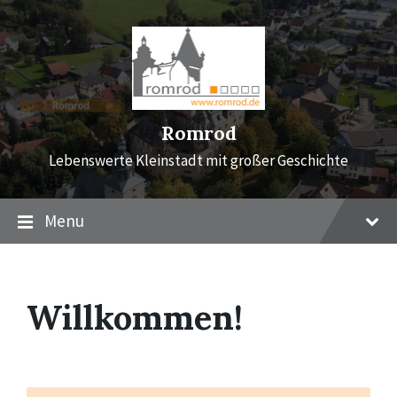
Skip
Skip
Skip
to
to
to
content
main
footer
navigation
Romrod
Lebenswerte Kleinstadt mit großer Geschichte
Menu
Willkommen!