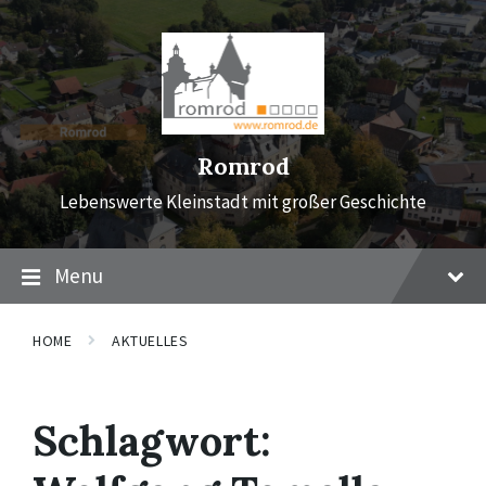
Skip
Skip
Skip
to
to
to
content
main
footer
navigation
Romrod
Lebenswerte Kleinstadt mit großer Geschichte
Menu
HOME
AKTUELLES
Schlagwort: