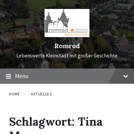
Skip
Skip
Skip
to
to
to
content
main
footer
navigation
Romrod
Lebenswerte Kleinstadt mit großer Geschichte
Menu
HOME
AKTUELLES
Schlagwort:
Tina