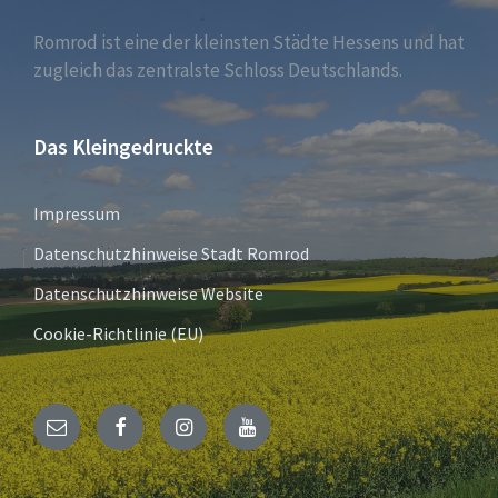
Romrod ist eine der kleinsten Städte Hessens und hat
zugleich das zentralste Schloss Deutschlands.
Das Kleingedruckte
Impressum
Datenschutzhinweise Stadt Romrod
Datenschutzhinweise Website
Cookie-Richtlinie (EU)
E-
Facebook
Instagram
YouTube
Mail