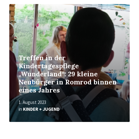
Read
More
Treffen in der
Kindertagespflege
„Wunderland“: 29 kleine
Neubürger in Romrod binnen
eines Jahres
1. August 2023
in
KINDER + JUGEND