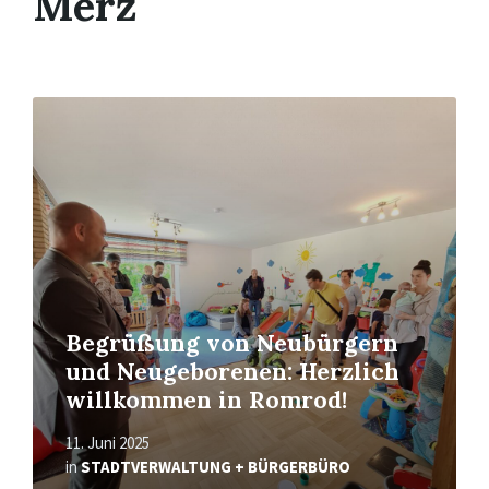
Merz
Read
More
Begrüßung von Neubürgern
und Neugeborenen: Herzlich
willkommen in Romrod!
11. Juni 2025
in
STADTVERWALTUNG + BÜRGERBÜRO