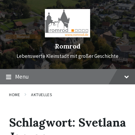
Skip
Skip
Skip
to
to
to
content
main
footer
navigation
Romrod
Lebenswerte Kleinstadt mit großer Geschichte
Menu
HOME
AKTUELLES
Schlagwort:
Svetlana