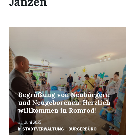
Janzen
Read
More
Begrüßung von Neubürgern
und Neugeborenen: Herzlich
willkommen in Romrod!
11. Juni 2025
in
STADTVERWALTUNG + BÜRGERBÜRO