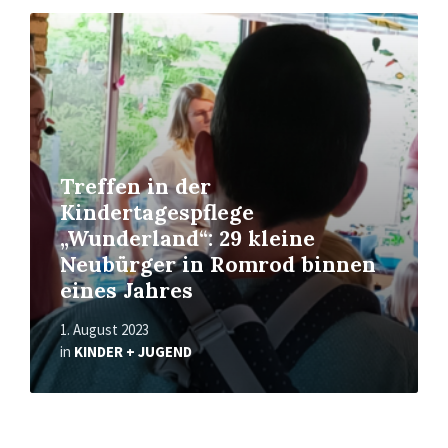
Read
More
Treffen in der
Kindertagespflege
„Wunderland“: 29 kleine
Neubürger in Romrod binnen
eines Jahres
1. August 2023
in
KINDER + JUGEND