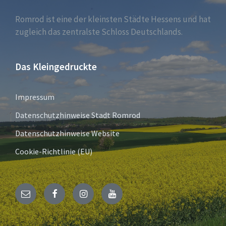
Romrod ist eine der kleinsten Städte Hessens und hat
zugleich das zentralste Schloss Deutschlands.
Das Kleingedruckte
Impressum
Datenschutzhinweise Stadt Romrod
Datenschutzhinweise Website
Cookie-Richtlinie (EU)
E-
Facebook
Instagram
YouTube
Mail