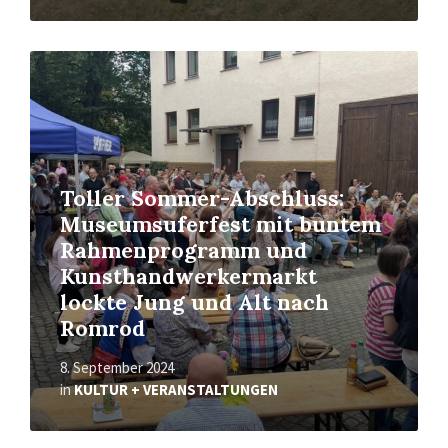
Read
More
Toller Sommer-Abschluss:
Museumsuferfest mit buntem
Rahmenprogramm und
Kunsthandwerkermarkt
lockte Jung und Alt nach
Romrod
8. September 2024
in
KULTUR + VERANSTALTUNGEN