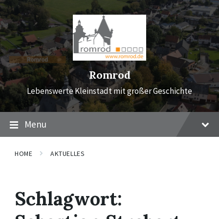
Skip
Skip
Skip
to
to
to
content
main
footer
navigation
Romrod
Lebenswerte Kleinstadt mit großer Geschichte
Menu
HOME
AKTUELLES
Schlagwort: