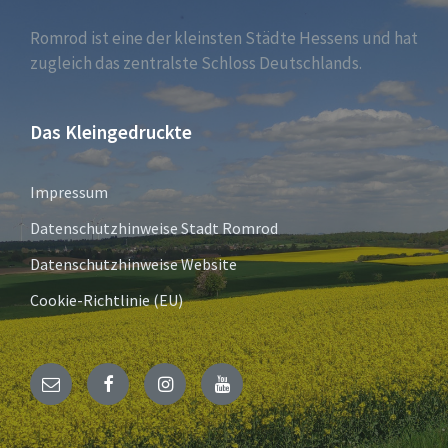
Romrod ist eine der kleinsten Städte Hessens und hat
zugleich das zentralste Schloss Deutschlands.
Das Kleingedruckte
Impressum
Datenschutzhinweise Stadt Romrod
Datenschutzhinweise Website
Cookie-Richtlinie (EU)
E-
Facebook
Instagram
YouTube
Mail