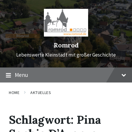
Skip
Skip
Skip
to
to
to
content
main
footer
navigation
Romrod
Lebenswerte Kleinstadt mit großer Geschichte
Menu
HOME
AKTUELLES
Schlagwort:
Pina