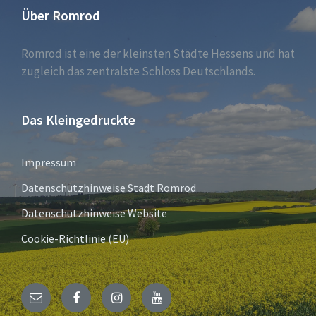
Über Romrod
Romrod ist eine der kleinsten Städte Hessens und hat
zugleich das zentralste Schloss Deutschlands.
Das Kleingedruckte
Impressum
Datenschutzhinweise Stadt Romrod
Datenschutzhinweise Website
Cookie-Richtlinie (EU)
E-
Facebook
Instagram
YouTube