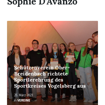
Sophie D’Avanzo
Read
More
Schützenverein Ober-
Breidenbach richtete
Sportlerehrung des
Sportkreises Vogelsberg aus
25. März 2023
in
VEREINE