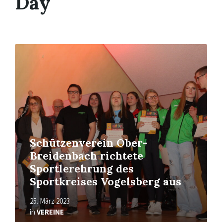
Day
Read
More
Schützenverein Ober-
Breidenbach richtete
Sportlerehrung des
Sportkreises Vogelsberg aus
25. März 2023
in
VEREINE