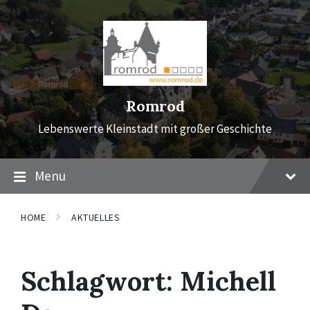
Skip
Skip
Skip
to
to
to
content
main
footer
navigation
Romrod
Lebenswerte Kleinstadt mit großer Geschichte
Menu
HOME
AKTUELLES
Schlagwort:
Michell