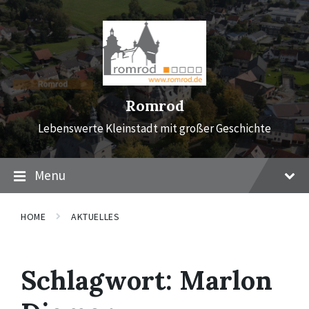
Skip
Skip
Skip
to
to
to
content
main
footer
navigation
Romrod
Lebenswerte Kleinstadt mit großer Geschichte
Menu
HOME
AKTUELLES
Schlagwort:
Marlon