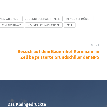
NES WIEGAND
JUGENDFEUERWEHR ZELL
KLAUS SCHRÖDER
TIM SPERHAKE
VOLKER SCHWENZFEIER
ZELL
Next
Besuch auf dem Bauernhof Kornmann in
Zell begeisterte Grundschüler der MPS
Das Kleingedruckte