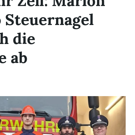
r Zell: Marlon
 Steuernagel
h die
e ab