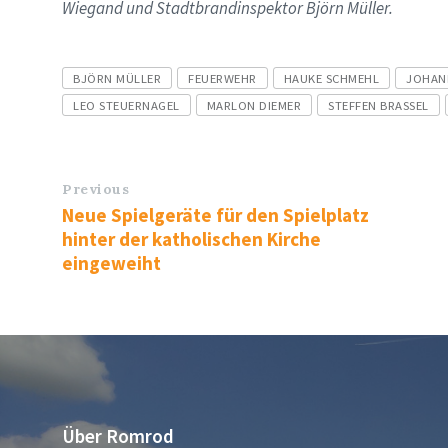
Wiegand und Stadtbrandinspektor Björn Müller.
Tags
BJÖRN MÜLLER
FEUERWEHR
HAUKE SCHMEHL
JOHAN
LEO STEUERNAGEL
MARLON DIEMER
STEFFEN BRASSEL
Previous
Neue Spielgeräte für den Spielplatz
hinter der katholischen Kirche
eingeweiht
Über Romrod