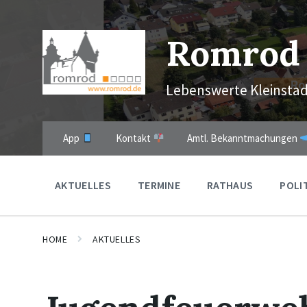
Skip
Skip
Skip
to
to
to
content
main
footer
Romrod
navigation
Lebenswerte Kleinstad
App
Kontakt
Amtl. Bekanntmachungen
AKTUELLES
TERMINE
RATHAUS
POLI
HOME
AKTUELLES