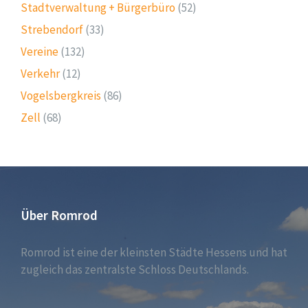
Stadtverwaltung + Bürgerbüro
(52)
Strebendorf
(33)
Vereine
(132)
Verkehr
(12)
Vogelsbergkreis
(86)
Zell
(68)
Über Romrod
Romrod ist eine der kleinsten Städte Hessens und hat
zugleich das zentralste Schloss Deutschlands.