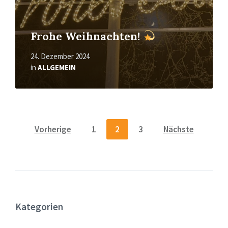
Frohe Weihnachten!
24. Dezember 2024
in
ALLGEMEIN
Seitennummerierung
Vorherige
1
2
3
Nächste
der
Beiträge
Kategorien