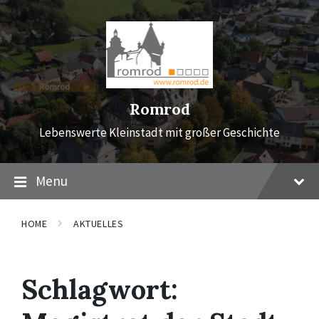
Skip
Skip
Skip
to
to
to
content
main
footer
navigation
Romrod
Lebenswerte Kleinstadt mit großer Geschichte
Menu
HOME
AKTUELLES
Schlagwort: