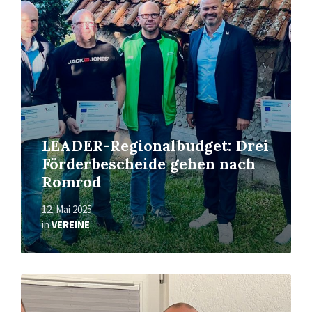
More
LEADER-Regionalbudget: Drei
Förderbescheide gehen nach
Romrod
12. Mai 2025
in
VEREINE
Read
More