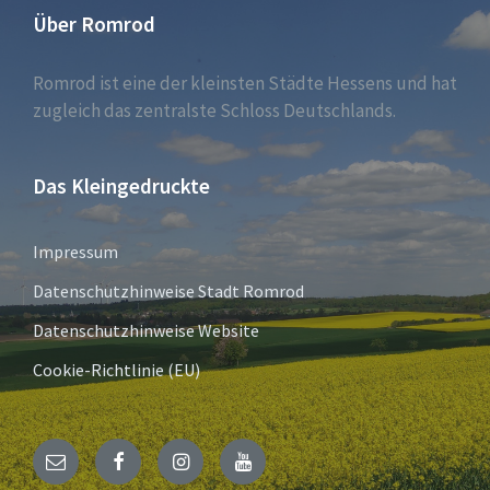
Über Romrod
Romrod ist eine der kleinsten Städte Hessens und hat
zugleich das zentralste Schloss Deutschlands.
Das Kleingedruckte
Impressum
Datenschutzhinweise Stadt Romrod
Datenschutzhinweise Website
Cookie-Richtlinie (EU)
E-
Facebook
Instagram
YouTube