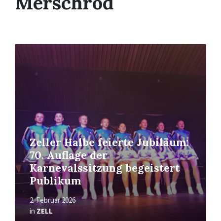
Merschrod
Read
More
Zeller Halbe feierte Jubiläum:
70. Auflage der
Karnevalssitzung begeistert
Publikum
2. Februar 2026
in
ZELL