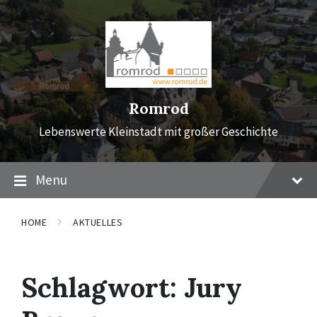
Skip
Skip
Skip
to
to
to
content
main
footer
navigation
Romrod
Lebenswerte Kleinstadt mit großer Geschichte
Menu
HOME
AKTUELLES
Schlagwort:
Jury