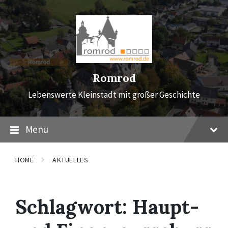
Skip
Skip
Skip
to
to
to
content
main
footer
navigation
Romrod
Lebenswerte Kleinstadt mit großer Geschichte
Menu
HOME
AKTUELLES
Schlagwort:
Haupt-