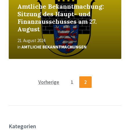
Amtliche Bekanntmachung:
Sitzung des Haupt- und
Finanzausschusses am 27.
August
21. August 2024
in
AMTLICHE BEKANNTMACHUNGEN
Seitennummerierung
Vorherige
1
2
der
Beiträge
Kategorien