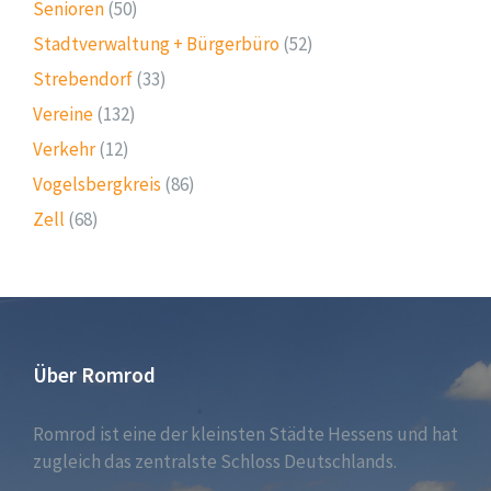
Senioren
(50)
Stadtverwaltung + Bürgerbüro
(52)
Strebendorf
(33)
Vereine
(132)
Verkehr
(12)
Vogelsbergkreis
(86)
Zell
(68)
Über Romrod
Romrod ist eine der kleinsten Städte Hessens und hat
zugleich das zentralste Schloss Deutschlands.