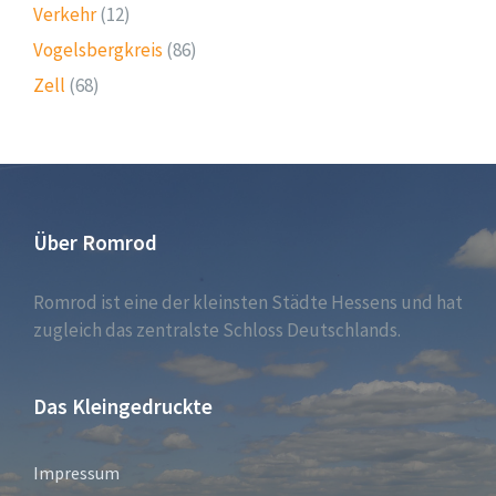
Verkehr
(12)
Vogelsbergkreis
(86)
Zell
(68)
Über Romrod
Romrod ist eine der kleinsten Städte Hessens und hat
zugleich das zentralste Schloss Deutschlands.
Das Kleingedruckte
Impressum