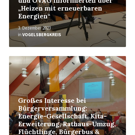
und OVAG informierten über
„Heizen mit erneuerbaren
Energien“
3. Dezember 2023
in
VOGELSBERGKREIS
Read
More
Großes Interesse bei
Bürgerversammlung:
Energie-Gesellschaft, Kita-
Erweiterung, Rathaus-Umzug,
Flüchtlinge, Bürgerbus &