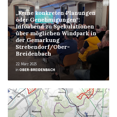
„Keine konkreten Planungen
oder Genehmigungen“:
Infoabend zu Spekulationen
über möglichen Windpark in
der Gemarkung
Strebendorf/Ober-
Breidenbach
22. März 2025
in
OBER-BREIDENBACH
Read
More