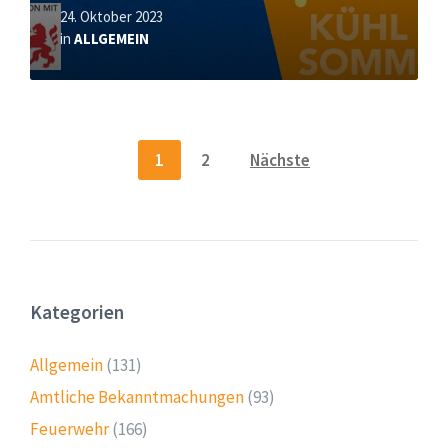
24. Oktober 2023
in
ALLGEMEIN
Seitennummerierung
1
2
Nächste
der
Beiträge
Kategorien
Allgemein
(131)
Amtliche Bekanntmachungen
(93)
Feuerwehr
(166)