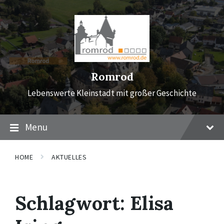
Skip
Skip
Skip
to
to
to
content
main
footer
navigation
Romrod
Lebenswerte Kleinstadt mit großer Geschichte
Menu
HOME
AKTUELLES
Schlagwort:
Elisa