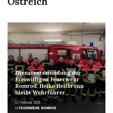
Östreich
Read
More
Dienstversammlung der
Freiwilligen Feuerwehr
Romrod: Heiko Heilbronn
bleibt Wehrführer
17. Februar 2023
in
FEUERWEHR
,
ROMROD