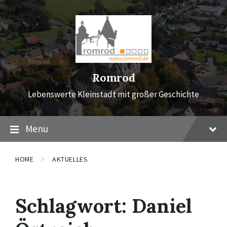
Skip
Skip
Skip
to
to
to
content
main
footer
navigation
Romrod
Lebenswerte Kleinstadt mit großer Geschichte
Menu
HOME
AKTUELLES
Schlagwort:
Daniel