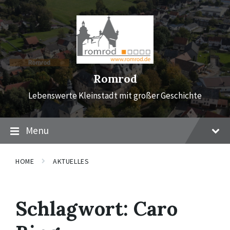
Skip
Skip
Skip
to
to
to
content
main
footer
navigation
Romrod
Lebenswerte Kleinstadt mit großer Geschichte
Menu
HOME
AKTUELLES
Schlagwort:
Caro