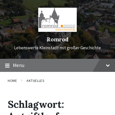
Skip
Skip
Skip
to
to
to
content
main
footer
navigation
Romrod
Lebenswerte Kleinstadt mit großer Geschichte
Menu
HOME
AKTUELLES
Schlagwort: