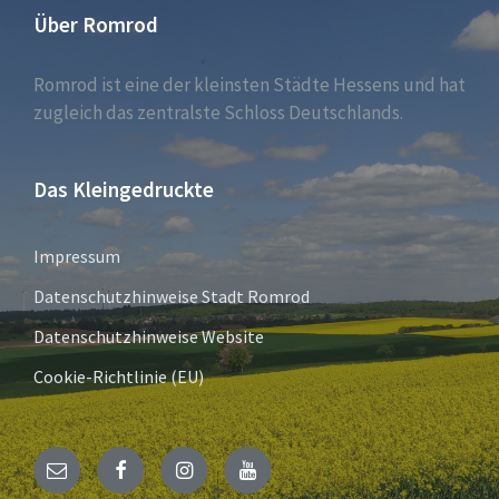
Über Romrod
Romrod ist eine der kleinsten Städte Hessens und hat
zugleich das zentralste Schloss Deutschlands.
Das Kleingedruckte
Impressum
Datenschutzhinweise Stadt Romrod
Datenschutzhinweise Website
Cookie-Richtlinie (EU)
E-
Facebook
Instagram
YouTube