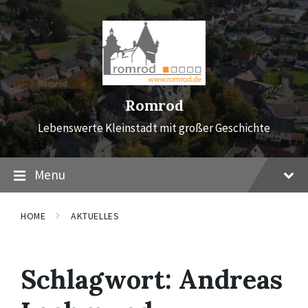
Skip
Skip
Skip
to
to
to
content
main
footer
navigation
Romrod
Lebenswerte Kleinstadt mit großer Geschichte
Menu
HOME
AKTUELLES
Schlagwort:
Andreas