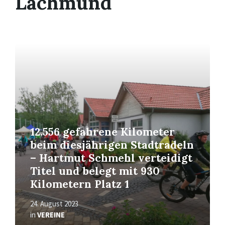
Lachmund
Read
More
12.556 gefahrene Kilometer
beim diesjährigen Stadtradeln
– Hartmut Schmehl verteidigt
Titel und belegt mit 930
Kilometern Platz 1
24. August 2023
in
VEREINE