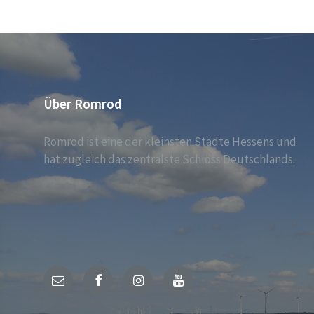
Über Romrod
Romrod ist eine der kleinsten Städte Hessens und
hat zugleich das zentralste Schloss Deutschlands.
E-
Facebook
Instagram
YouTube
Mail