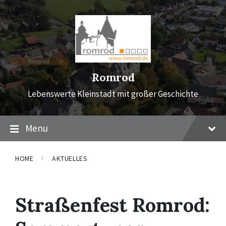
Skip
Skip
Skip
to
to
to
content
main
footer
navigation
Romrod
Lebenswerte Kleinstadt mit großer Geschichte
Menu
HOME
AKTUELLES
Straßenfest Romrod: