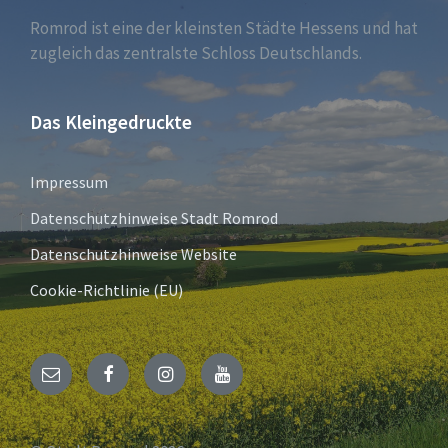
Romrod ist eine der kleinsten Städte Hessens und hat
zugleich das zentralste Schloss Deutschlands.
Das Kleingedruckte
Impressum
Datenschutzhinweise Stadt Romrod
Datenschutzhinweise Website
Cookie-Richtlinie (EU)
E-
Facebook
Instagram
YouTube
Mail