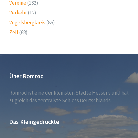
Vereine
(132)
Verkehr
(12)
Vogelsbergkreis
(86)
Zell
(68)
Über Romrod
Romrod ist eine der kleinsten Städte Hessens und hat
zugleich das zentralste Schloss Deutschlands.
Das Kleingedruckte