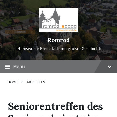
Skip
Skip
Skip
to
to
to
content
main
footer
navigation
Romrod
Lebenswerte Kleinstadt mit großer Geschichte
Menu
HOME
AKTUELLES
Seniorentreffen des