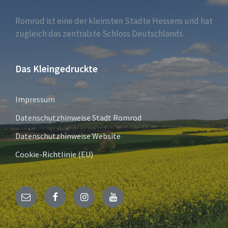
Romrod ist eine der kleinsten Städte Hessens und hat
zugleich das zentralste Schloss Deutschlands.
Das Kleingedruckte
Impressum
Datenschutzhinweise Stadt Romrod
Datenschutzhinweise Website
Cookie-Richtlinie (EU)
E-
Facebook
Instagram
YouTube
Mail