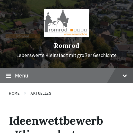
Skip
Skip
Skip
to
to
to
content
main
footer
navigation
Romrod
Lebenswerte Kleinstadt mit großer Geschichte
Menu
HOME
AKTUELLES
Ideenwettbewerb