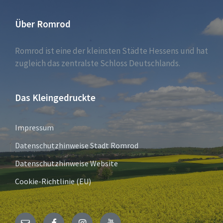
Über Romrod
Romrod ist eine der kleinsten Städte Hessens und hat
zugleich das zentralste Schloss Deutschlands.
Das Kleingedruckte
Impressum
Datenschutzhinweise Stadt Romrod
Datenschutzhinweise Website
Cookie-Richtlinie (EU)
E-
Facebook
Instagram
YouTube