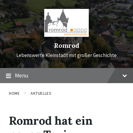
Skip
Skip
Skip
to
to
to
content
main
footer
navigation
Romrod
Lebenswerte Kleinstadt mit großer Geschichte
Menu
HOME
AKTUELLES
Romrod hat ein