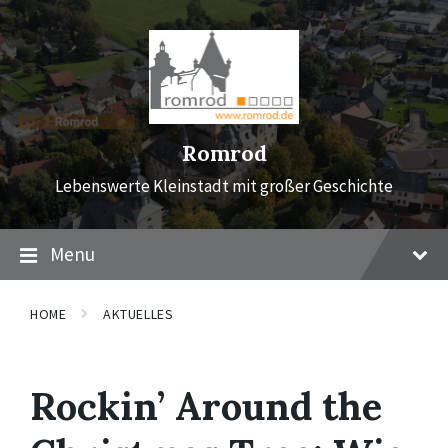
Skip
Skip
Skip
to
to
to
content
main
footer
navigation
Romrod
Lebenswerte Kleinstadt mit großer Geschichte
Menu
HOME
AKTUELLES
Rockin’ Around the