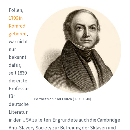
Follen,
1796 in
Romrod
geboren
,
war nicht
nur
bekannt
dafür,
seit 1830
die erste
Professur
für
Portrait von Karl Follen (1796-1840)
deutsche
Literatur
in den USA zu leiten. Er gründete auch die Cambridge
Anti-Slavery Society zur Befreiung der Sklaven und