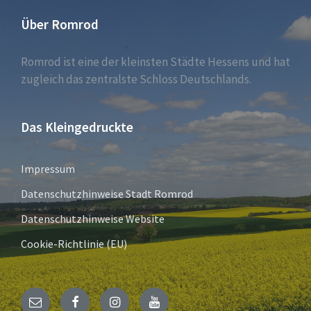
Über Romrod
Romrod ist eine der kleinsten Städte Hessens und hat
zugleich das zentralste Schloss Deutschlands.
Das Kleingedruckte
Impressum
Datenschutzhinweise Stadt Romrod
Datenschutzhinweise Website
Cookie-Richtlinie (EU)
E-
Facebook
Instagram
YouTube