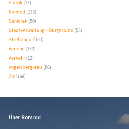
Politik
(33)
Romrod
(133)
Senioren
(50)
Stadtverwaltung + Bürgerbüro
(52)
Strebendorf
(33)
Vereine
(132)
Verkehr
(12)
Vogelsbergkreis
(86)
Zell
(68)
Über Romrod