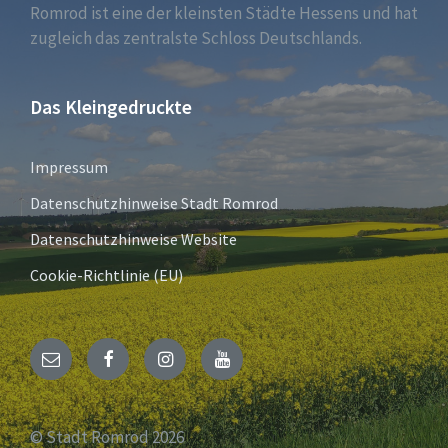
Romrod ist eine der kleinsten Städte Hessens und hat
zugleich das zentralste Schloss Deutschlands.
Das Kleingedruckte
Impressum
Datenschutzhinweise Stadt Romrod
Datenschutzhinweise Website
Cookie-Richtlinie (EU)
E-
Facebook
Instagram
YouTube
Mail
© Stadt Romrod 2026