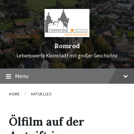
Skip
Skip
Skip
to
to
to
content
main
footer
navigation
Romrod
Lebenswerte Kleinstadt mit großer Geschichte
Menu
HOME
AKTUELLES
Ölfilm auf der